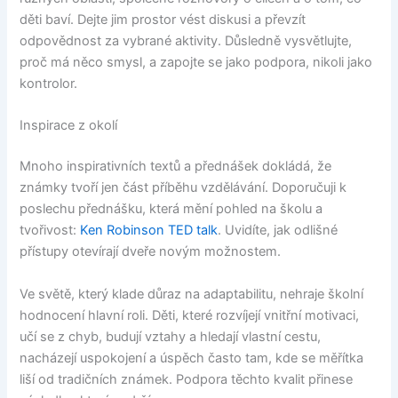
děti baví. Dejte jim prostor vést diskusi a převzít
odpovědnost za vybrané aktivity. Důsledně vysvětlujte,
proč má něco smysl, a zapojte se jako podpora, nikoli jako
kontrolor.
Inspirace z okolí
Mnoho inspirativních textů a přednášek dokládá, že
známky tvoří jen část příběhu vzdělávání. Doporučuji k
poslechu přednášku, která mění pohled na školu a
tvořivost:
Ken Robinson TED talk
. Uvidíte, jak odlišné
přístupy otevírají dveře novým možnostem.
Ve světě, který klade důraz na adaptabilitu, nehraje školní
hodnocení hlavní roli. Děti, které rozvíjejí vnitřní motivaci,
učí se z chyb, budují vztahy a hledají vlastní cestu,
nacházejí uspokojení a úspěch často tam, kde se měřítka
liší od tradičních známek. Podpora těchto kvalit přinese