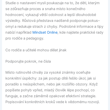
Studie o nastavení mysli poukazuje na to, že děti, kterým
se zdůrazňuje proces a snaha místo konečného
hodnocení, vykazují větší odolnost a lepší dlouhodobé
výsledky. Růstová představa nadšeně podporuje pokus–
omyl a redukuje strach z chyby. Podrobné informace a tipy
nabízí například
Mindset Online
, kde najdete praktické rady
pro rodiče a pedagogy.
Co rodiče a učitelé mohou dělat jinak
Podporujte pokrok, ne čísla
Místo rutinovité chvály za vysoké známky oceňujte
konkrétní úspěchy: za jak postup dítě řešilo úkol, jak si
poradilo s neúspěchem, nebo jak rozšířilo obzory. Když
popíšete pohyb vpřed, mladý člověk lépe pochopí, co
funguje, a začne záměrně opakovat efektivní strategie.
Popisování konkrétních kroků vede k vědomému rozvoji.