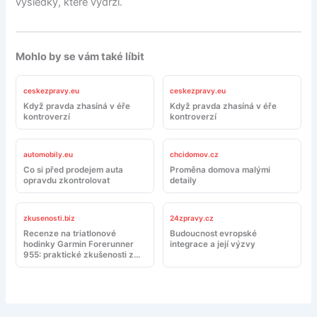
výsledky, které vydrží.
Mohlo by se vám také líbit
ceskezpravy.eu
ceskezpravy.eu
Když pravda zhasíná v éře
Když pravda zhasíná v éře
kontroverzí
kontroverzí
automobily.eu
chcidomov.cz
Co si před prodejem auta
Proměna domova malými
opravdu zkontrolovat
detaily
zkusenosti.biz
24zpravy.cz
Recenze na triatlonové
Budoucnost evropské
hodinky Garmin Forerunner
integrace a její výzvy
955: praktické zkušenosti z
tréninku a závodů