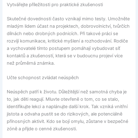
Vytvářejte příležitosti pro praktické zkušenosti
Skutečné dovednosti často vznikají mimo testy. Umožněte
mladým lidem účast na projektech, dobrovolnictví, tvůrčích
dílnách nebo drobných podnicích. Při takové práci se
rozvíjí komunikace, kritické myšlení a rozhodování. Rodiče
a vychovatelé tímto postupem pomáhají vybudovat síť
kontaktů a zkušeností, která se v budoucnu projeví více
než průměrná známka.
Učte schopnost zvládat neúspěch
Neúspěch patří k životu. Důležitější než samotná chyba je
to, jak děti reagují. Mluvte otevřeně o tom, co se stalo,
identifikujte lekci a naplánujte další krok. Tak vzniká vnitřní
jistota a odvaha pustit se do rizikových, ale potenciálně
přínosných aktivit. Kdo se bojí omylu, zůstane v bezpečné
zóně a přijde o cenné zkušenosti.