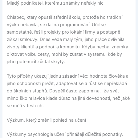
Mladý podnikatel, kterému známky neřekly nic
Chlapec, který opustil střední školu, protože ho tradiční
výuka nebavila, se dal na programování. Učil se
samostatně, řešil projekty pro lokální firmy a postupně
získal smlouvy. Dnes vede malý tým, jeho práce ovlivnila
životy klientů a podpořila komunitu. Kdyby nechal známky
diktovat volbu cesty, mohl by zůstat v systému, kde by
jeho potenciál zůstal skrytý.
Tyto příběhy ukazují jednu zásadní věc: hodnota člověka a
jeho schopnosti přežít, adaptovat se a růst se nepřekládá
do školních stupňů. Dospělí často zapomínají, že svět
mimo školní lavice klade důraz na jiné dovednosti, než jaké
se měří v testech.
Výzkum, který změnil pohled na učení
Výzkumy psychologie učení přinášejí důležité poznatky.