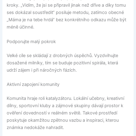
kroky. „Vidím, že jsi se připravil jinak než dříve a díky tomu
ses dokázal soustředit“ posiluje metodu, zatímco obecné
„Máma je na tebe hrdá“ bez konkrétního odkazu může být
méně účinné.
Podporujte malý pokrok
Velké cíle se skládají z drobných úspěchů. Vyzdvihujte
dosažené milníky, tím se buduje pozitivní spirála, která
udrží zájem i při náročných fázích.
Aktivní zapojení komunity
Komunita hraje roli katalyzátoru. Lokální učebny, kreativní
dílny, sportovní kluby a zájmové skupiny dávají prostor k
ověření dovedností v reálném světě. Takové prostředí
poskytuje okamžitou zpětnou vazbu a inspiraci, kterou
známka nedokáže nahradit.