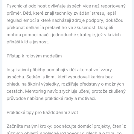
Psychická odolnost ovlivňuje úspěch více než reportovaný
průměr. Děti, které znají techniky zvládání stresu, lepší
regulaci emocí a které nacházejí zdroje podpory, dokážou
překonat selhání a přetavit ho ve zkušenost. Dospělí
mohou pomoci naučit jednoduché strategie, jež v krizích
přináší klid a jasnost.
Přístup k rolovým modelům
Inspirativní příběhy pomáhají vidět alternativní vzory
úspěchu. Setkání s lidmi, kteří vybudovali kariéru bez
ohledu na školní výsledky, rozšiřuje představy o možných
cestách. Mentoring navíc zrychluje učení, protože zkušený
průvodce nabídne praktické rady a motivaci.
Praktické tipy pro každodenní život
Začněte malými kroky: podněcujte domácí projekty, čtení z
různých oblastí, společné rozhovory o cílech a o tom, co