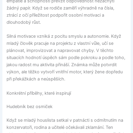
empatie a schopnosti převzít odpovědnost nezachytí
žádný papír. Když se rodiče zaměří výhradně na čísla,
ztrácí z očí příležitost podpořit osobní motivaci a
dlouhodobý růst.
Silná motivace vzniká z pocitu smyslu a autonomie. Když
mladý člověk pracuje na projektu z vlastní vůle, učí se
plánovat, improvizovat a napravovat chyby. V těchto
situacích hodnotí úspěch sám podle pokroku a podle toho,
jakou radost mu aktivita přináší. Známka může potvrdit
výkon, ale těžko vytvoří vnitřní motor, který žene dopředu
při překážkách a neúspěších.
Konkrétní příběhy, které inspirují
Hudebník bez osmiček
Když se mladý houslista setkal v patnácti s odmítnutím na
konzervatoři, rodina a učitelé očekávali zklamání. Ten