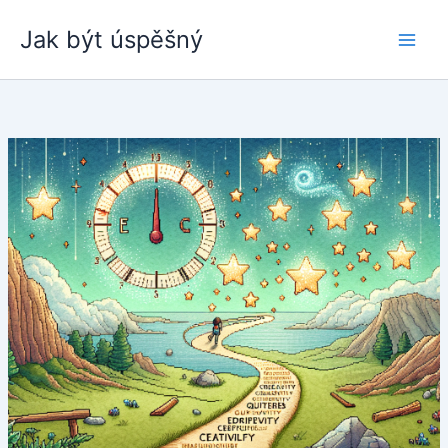
Přeskočit
Jak být úspěšný
na
obsah