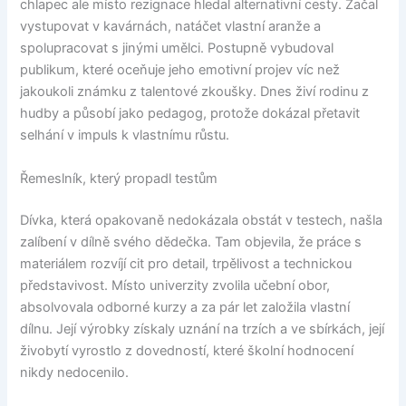
chlapec ale místo rezignace hledal alternativní cesty. Začal
vystupovat v kavárnách, natáčet vlastní aranže a
spolupracovat s jinými umělci. Postupně vybudoval
publikum, které oceňuje jeho emotivní projev víc než
jakoukoli známku z talentové zkoušky. Dnes živí rodinu z
hudby a působí jako pedagog, protože dokázal přetavit
selhání v impuls k vlastnímu růstu.
Řemeslník, který propadl testům
Dívka, která opakovaně nedokázala obstát v testech, našla
zalíbení v dílně svého dědečka. Tam objevila, že práce s
materiálem rozvíjí cit pro detail, trpělivost a technickou
představivost. Místo univerzity zvolila učební obor,
absolvovala odborné kurzy a za pár let založila vlastní
dílnu. Její výrobky získaly uznání na trzích a ve sbírkách, její
živobytí vyrostlo z dovedností, které školní hodnocení
nikdy nedocenilo.