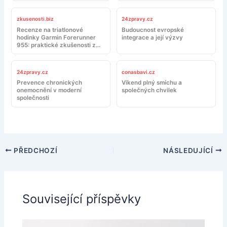
zkusenosti.biz
24zpravy.cz
Recenze na triatlonové
Budoucnost evropské
hodinky Garmin Forerunner
integrace a její výzvy
955: praktické zkušenosti z
tréninku a závodů
24zpravy.cz
conasbavi.cz
Prevence chronických
Víkend plný smíchu a
onemocnění v moderní
společných chvilek
společnosti
PŘEDCHOZÍ
NÁSLEDUJÍCÍ
Související příspěvky