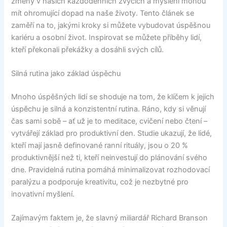
změny v našich každodenních zvycích a myšlení mohou
mít ohromující dopad na naše životy. Tento článek se
zaměří na to, jakými kroky si můžete vybudovat úspěšnou
kariéru a osobní život. Inspirovat se můžete příběhy lidí,
kteří překonali překážky a dosáhli svých cílů.
Silná rutina jako základ úspěchu
Mnoho úspěšných lidí se shoduje na tom, že klíčem k jejich
úspěchu je silná a konzistentní rutina. Ráno, kdy si věnují
čas sami sobě – ať už je to meditace, cvičení nebo čtení –
vytvářejí základ pro produktivní den. Studie ukazují, že lidé,
kteří mají jasně definované ranní rituály, jsou o 20 %
produktivnější než ti, kteří neinvestují do plánování svého
dne. Pravidelná rutina pomáhá minimalizovat rozhodovací
paralýzu a podporuje kreativitu, což je nezbytné pro
inovativní myšlení.
Zajímavým faktem je, že slavný miliardář Richard Branson