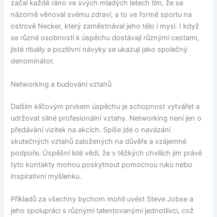
začal každé ráno ve svých mladých letech tím, že se
názorně věnoval svému zdraví, a to ve formě sportu na
ostrově Necker, který zaměstnával jeho tělo i mysl. I když
se různé osobnosti k úspěchu dostávají různými cestami,
jisté rituály a pozitivní návyky se ukazují jako společný
denominátor.
Networking a budování vztahů
Dalším klíčovým prvkem úspěchu je schopnost vytvářet a
udržovat silné profesionální vztahy. Networking není jen o
předávání vizitek na akcích. Spíše jde o navázání
skutečných vztahů založených na důvěře a vzájemné
podpoře. Úspěšní lidé vědí, že v těžkých chvílích jim právě
tyto kontakty mohou poskytnout pomocnou ruku nebo
inspirativní myšlenku.
Příkladů za všechny bychom mohli uvést Steve Jobse a
jeho spolupráci s různými talentovanými jednotlivci, což