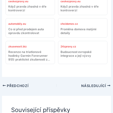
ceskezpravy.eu
ceskezpravy.eu
Když pravda zhasíná v éře
Když pravda zhasíná v éře
kontroverzí
kontroverzí
automobily.eu
chcidomov.cz
Co si před prodejem auta
Proměna domova malými
opravdu zkontrolovat
detaily
zkusenosti.biz
24zpravy.cz
Recenze na triatlonové
Budoucnost evropské
hodinky Garmin Forerunner
integrace a její výzvy
955: praktické zkušenosti z
tréninku a závodů
PŘEDCHOZÍ
NÁSLEDUJÍCÍ
Související příspěvky