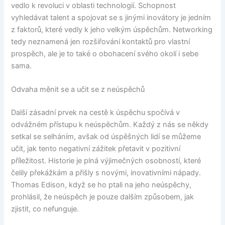
vedlo k revoluci v oblasti technologií. Schopnost
vyhledávat talent a spojovat se s jinými inovátory je jedním
z faktorů, které vedly k jeho velkým úspěchům. Networking
tedy neznamená jen rozšiřování kontaktů pro vlastní
prospěch, ale je to také o obohacení svého okolí i sebe
sama.
Odvaha měnit se a učit se z neúspěchů
Další zásadní prvek na cestě k úspěchu spočívá v
odvážném přístupu k neúspěchům. Každý z nás se někdy
setkal se selháním, avšak od úspěšných lidí se můžeme
učit, jak tento negativní zážitek přetavit v pozitivní
příležitost. Historie je plná výjimečných osobností, které
čelily překážkám a přišly s novými, inovativními nápady.
Thomas Edison, když se ho ptali na jeho neúspěchy,
prohlásil, že neúspěch je pouze dalším způsobem, jak
zjistit, co nefunguje.