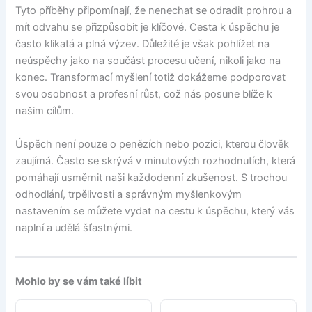
Tyto příběhy připomínají, že nenechat se odradit prohrou a
mít odvahu se přizpůsobit je klíčové. Cesta k úspěchu je
často klikatá a plná výzev. Důležité je však pohlížet na
neúspěchy jako na součást procesu učení, nikoli jako na
konec. Transformací myšlení totiž dokážeme podporovat
svou osobnost a profesní růst, což nás posune blíže k
našim cílům.
Úspěch není pouze o penězích nebo pozici, kterou člověk
zaujímá. Často se skrývá v minutových rozhodnutích, která
pomáhají usměrnit naši každodenní zkušenost. S trochou
odhodlání, trpělivosti a správným myšlenkovým
nastavením se můžete vydat na cestu k úspěchu, který vás
naplní a udělá šťastnými.
Mohlo by se vám také líbit