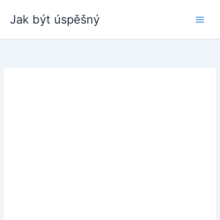
Přeskočit
Jak být úspěšný
na
obsah