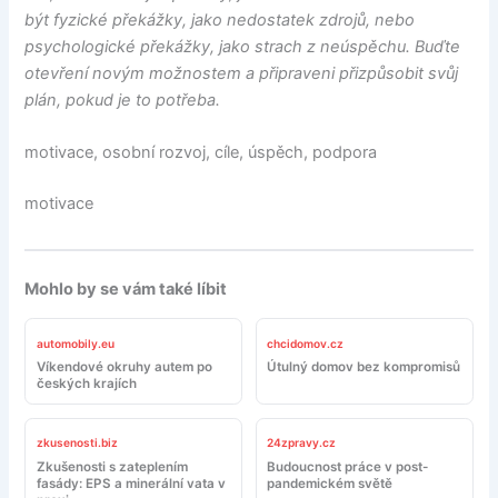
být fyzické překážky, jako nedostatek zdrojů, nebo
psychologické překážky, jako strach z neúspěchu. Buďte
otevření novým možnostem a připraveni přizpůsobit svůj
plán, pokud je to potřeba.
motivace, osobní rozvoj, cíle, úspěch, podpora
motivace
Mohlo by se vám také líbit
automobily.eu
chcidomov.cz
Víkendové okruhy autem po
Útulný domov bez kompromisů
českých krajích
zkusenosti.biz
24zpravy.cz
Zkušenosti s zateplením
Budoucnost práce v post-
fasády: EPS a minerální vata v
pandemickém světě