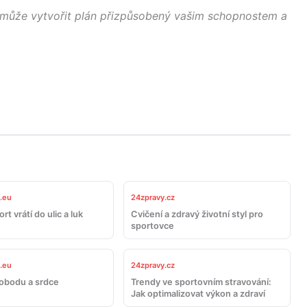
omůže vytvořit plán přizpůsobený vašim schopnostem a
.eu
24zpravy.cz
rt vrátí do ulic a luk
Cvičení a zdravý životní styl pro
sportovce
.eu
24zpravy.cz
obodu a srdce
Trendy ve sportovním stravování:
Jak optimalizovat výkon a zdraví