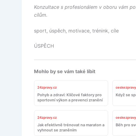
Konzultace s profesionálem v oboru vám p
cílům.
sport, úspěch, motivace, trénink, cíle
ÚSPĚCH
Mohlo by se vám také líbit
24zpravy.cz
ceskezpravy
Pohyb a zdraví: Klíčové faktory pro
Když se spo
sportovní výkon a prevenci zranění
24zpravy.cz
ceskezpravy
Jak efektivně trénovat na maraton a
Běh pro sv
vyhnout se zraněním