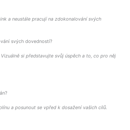
nink a neustále pracují na zdokonalování svých
šování svých dovedností?
Vizuálně si představujte svůj úspěch a to, co pro něj
lán?
línu a posunout se vpřed k dosažení vašich cílů.