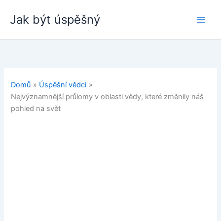
Přeskočit
Jak být úspěšný
na
obsah
Domů
Úspěšní vědci
Nejvýznamnější průlomy v oblasti vědy, které změnily náš
pohled na svět