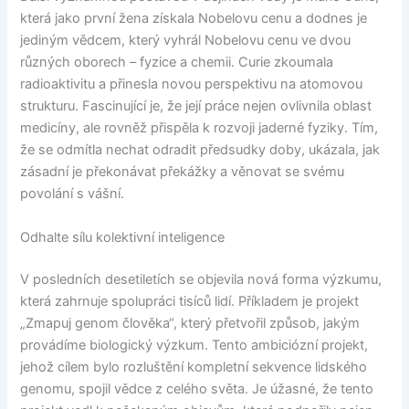
která jako první žena získala Nobelovu cenu a dodnes je
jediným vědcem, který vyhrál Nobelovu cenu ve dvou
různých oborech – fyzice a chemii. Curie zkoumala
radioaktivitu a přinesla novou perspektivu na atomovou
strukturu. Fascinující je, že její práce nejen ovlivnila oblast
medicíny, ale rovněž přispěla k rozvoji jaderné fyziky. Tím,
že se odmítla nechat odradit předsudky doby, ukázala, jak
zásadní je překonávat překážky a věnovat se svému
povolání s vášní.
Odhalte sílu kolektivní inteligence
V posledních desetiletích se objevila nová forma výzkumu,
která zahrnuje spolupráci tisíců lidí. Příkladem je projekt
„Zmapuj genom člověka“, který přetvořil způsob, jakým
provádíme biologický výzkum. Tento ambiciózní projekt,
jehož cílem bylo rozluštění kompletní sekvence lidského
genomu, spojil vědce z celého světa. Je úžasné, že tento