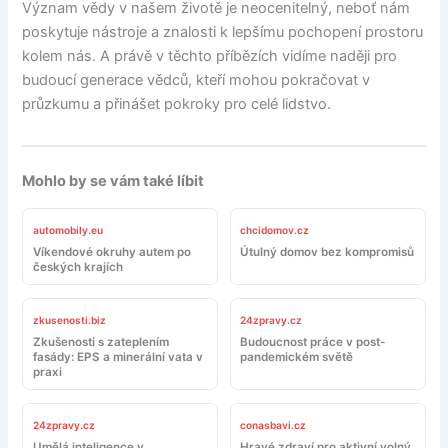
Význam vědy v našem životě je neocenitelný, neboť nám
poskytuje nástroje a znalosti k lepšímu pochopení prostoru
kolem nás. A právě v těchto příbězích vidíme naději pro
budoucí generace vědců, kteří mohou pokračovat v
průzkumu a přinášet pokroky pro celé lidstvo.
Mohlo by se vám také líbit
automobily.eu
chcidomov.cz
Víkendové okruhy autem po
Útulný domov bez kompromisů
českých krajích
zkusenosti.biz
24zpravy.cz
Zkušenosti s zateplením
Budoucnost práce v post-
fasády: EPS a minerální vata v
pandemickém světě
praxi
24zpravy.cz
conasbavi.cz
Umělá inteligence v
Hravé zdraví pro aktivní volný