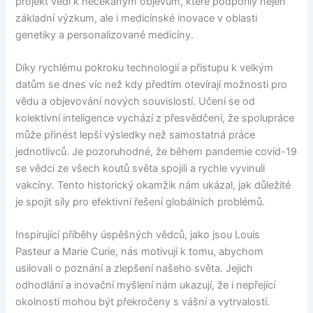
projekt vedl k nečekaným objevům, které podpořily nejen
základní výzkum, ale i medicínské inovace v oblasti
genetiky a personalizované medicíny.
Díky rychlému pokroku technologií a přístupu k velkým
datům se dnes víc než kdy předtím otevírají možnosti pro
vědu a objevování nových souvislostí. Učení se od
kolektivní inteligence vychází z přesvědčení, že spolupráce
může přinést lepší výsledky než samostatná práce
jednotlivců. Je pozoruhodné, že během pandemie covid-19
se vědci ze všech koutů světa spojili a rychle vyvinuli
vakcíny. Tento historický okamžik nám ukázal, jak důležité
je spojit síly pro efektivní řešení globálních problémů.
Inspirující příběhy úspěšných vědců, jako jsou Louis
Pasteur a Marie Curie, nás motivují k tomu, abychom
usilovali o poznání a zlepšení našeho světa. Jejich
odhodlání a inovační myšlení nám ukazují, že i nepřející
okolnosti mohou být překročeny s vášní a vytrvalostí.