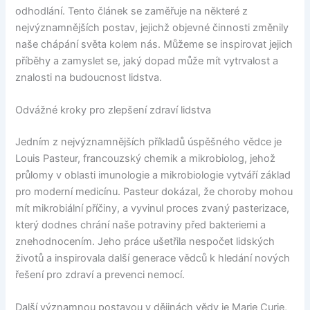
odhodlání. Tento článek se zaměřuje na některé z
nejvýznamnějších postav, jejichž objevné činnosti změnily
naše chápání světa kolem nás. Můžeme se inspirovat jejich
příběhy a zamyslet se, jaký dopad může mít vytrvalost a
znalosti na budoucnost lidstva.
Odvážné kroky pro zlepšení zdraví lidstva
Jedním z nejvýznamnějších příkladů úspěšného vědce je
Louis Pasteur, francouzský chemik a mikrobiolog, jehož
průlomy v oblasti imunologie a mikrobiologie vytváří základ
pro moderní medicínu. Pasteur dokázal, že choroby mohou
mít mikrobiální příčiny, a vyvinul proces zvaný pasterizace,
který dodnes chrání naše potraviny před bakteriemi a
znehodnocením. Jeho práce ušetřila nespočet lidských
životů a inspirovala další generace vědců k hledání nových
řešení pro zdraví a prevenci nemocí.
Další významnou postavou v dějinách vědy je Marie Curie,