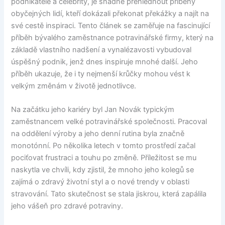
podnikatele a celebrity, je snadné přehlédnout příběhy
obyčejných lidí, kteří dokázali překonat překážky a najít na
své cestě inspiraci. Tento článek se zaměřuje na fascinující
příběh bývalého zaměstnance potravinářské firmy, který na
základě vlastního nadšení a vynalézavosti vybudoval
úspěšný podnik, jenž dnes inspiruje mnohé další. Jeho
příběh ukazuje, že i ty nejmenší krůčky mohou vést k
velkým změnám v životě jednotlivce.
Na začátku jeho kariéry byl Jan Novák typickým
zaměstnancem velké potravinářské společnosti. Pracoval
na oddělení výroby a jeho denní rutina byla značně
monotónní. Po několika letech v tomto prostředí začal
pociťovat frustraci a touhu po změně. Příležitost se mu
naskytla ve chvíli, kdy zjistil, že mnoho jeho kolegů se
zajímá o zdravý životní styl a o nové trendy v oblasti
stravování. Tato skutečnost se stala jiskrou, která zapálila
jeho vášeň pro zdravé potraviny.