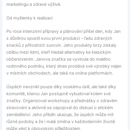
marketingu a zdravé výživě.
Od myšlenky k realizaci
Po roce intenzivní přípravy a plánování přišel den, kdy Jan
s důvěrou spustil svou první produkci – řadu zdravých
snacků z přírodních surovin. Jeho produkty brzy získaly
oblibu mezi lidmi, kteří hledali alternativy ke klasickým
občerstvením. Janova značka se vyvinula do malého
rodinného podniku, který dnes prodává své výrobky nejen
v místních obchodech, ale také na online platformách.
Úspěch nevznikl pouze díky voskému úsilí, ale také díky
komunitě, kterou Jan postupně vybudoval kolem své
značky. Organizoval workshopy a přednášky o zdravém
stravování a aktivně se zapojoval do diskusí o etickém
zemědělství. Jeho příběh ukazuje, že úspěch může mít
různé podoby a že i malá změna v každodenním životě
může vést k obrovským příležitostem.