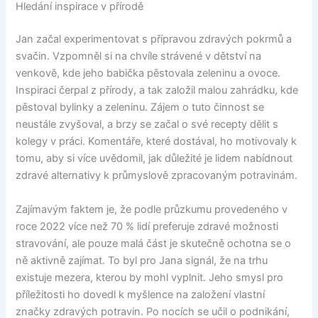
Hledání inspirace v přírodě
Jan začal experimentovat s přípravou zdravých pokrmů a
svačin. Vzpomněl si na chvíle strávené v dětství na
venkově, kde jeho babička pěstovala zeleninu a ovoce.
Inspiraci čerpal z přírody, a tak založil malou zahrádku, kde
pěstoval bylinky a zeleninu. Zájem o tuto činnost se
neustále zvyšoval, a brzy se začal o své recepty dělit s
kolegy v práci. Komentáře, které dostával, ho motivovaly k
tomu, aby si více uvědomil, jak důležité je lidem nabídnout
zdravé alternativy k průmyslově zpracovaným potravinám.
Zajímavým faktem je, že podle průzkumu provedeného v
roce 2022 více než 70 % lidí preferuje zdravé možnosti
stravování, ale pouze malá část je skutečně ochotna se o
ně aktivně zajímat. To byl pro Jana signál, že na trhu
existuje mezera, kterou by mohl vyplnit. Jeho smysl pro
příležitosti ho dovedl k myšlence na založení vlastní
značky zdravých potravin. Po nocích se učil o podnikání,