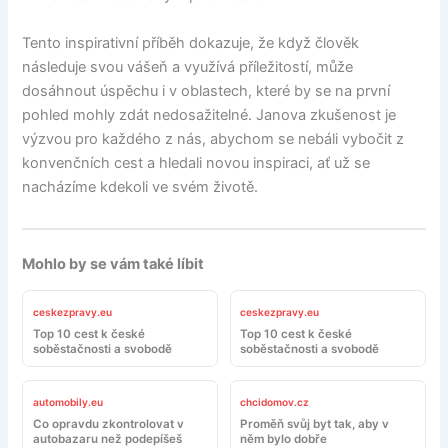
Tento inspirativní příběh dokazuje, že když člověk
následuje svou vášeň a využívá příležitostí, může
dosáhnout úspěchu i v oblastech, které by se na první
pohled mohly zdát nedosažitelné. Janova zkušenost je
výzvou pro každého z nás, abychom se nebáli vybočit z
konvenčních cest a hledali novou inspiraci, ať už se
nacházíme kdekoli ve svém životě.
Mohlo by se vám také líbit
ceskezpravy.eu
ceskezpravy.eu
Top 10 cest k české
Top 10 cest k české
soběstačnosti a svobodě
soběstačnosti a svobodě
automobily.eu
chcidomov.cz
Co opravdu zkontrolovat v
Proměň svůj byt tak, aby v
autobazaru než podepíšeš
něm bylo dobře