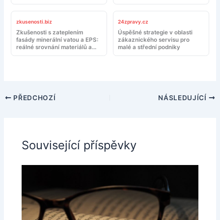
zkusenosti.biz
24zpravy.cz
Zkušenosti s zateplením
Úspěšné strategie v oblasti
fasády minerální vatou a EPS:
zákaznického servisu pro
reálné srovnání materiálů a
malé a střední podniky
montáže
PŘEDCHOZÍ
NÁSLEDUJÍCÍ
Související příspěvky